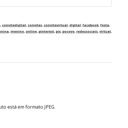
e
,
convitedigital
,
convites
,
convitevirtual
,
digital
,
facebook
,
festa
,
nina
,
menino
,
online
,
pinterest
,
pix
,
pocoyo
,
redessociais
,
virtual
,
uto está em formato JPEG.