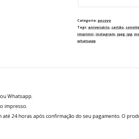
Categoria:
pocoyo
Tags:
aniversário
,
cartão
,
convit
imprimir
,
instagram
,
jpeg
,
jpg
,
me
whatsapp
l ou Whatsapp.
to impresso.
 até 24 horas após confirmação do seu pagamento. O prod