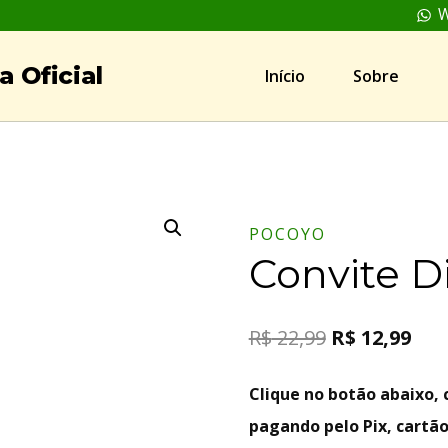
W
 Oficial
Início
Sobre
POCOYO
Convite D
R$
22,99
R$
12,99
Clique no botão abaixo
pagando pelo Pix, cartão