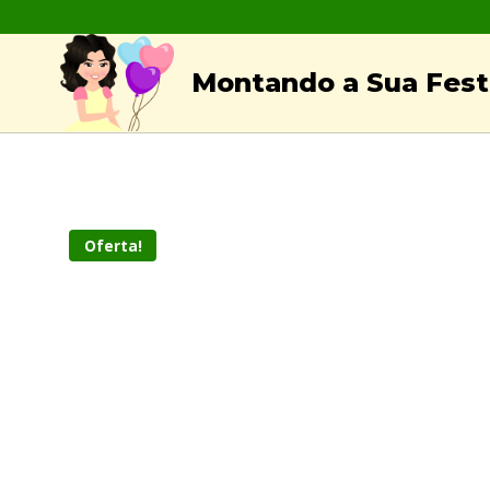
Skip
to
Montando a Sua Festa
content
Oferta!