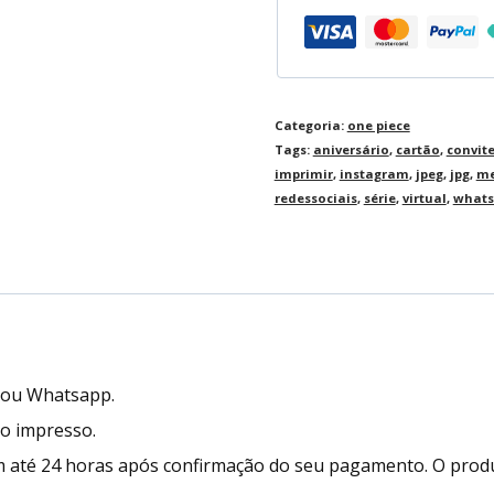
Categoria:
one piece
Tags:
aniversário
,
cartão
,
convit
imprimir
,
instagram
,
jpeg
,
jpg
,
me
redessociais
,
série
,
virtual
,
whats
l ou Whatsapp.
to impresso.
 até 24 horas após confirmação do seu pagamento. O prod