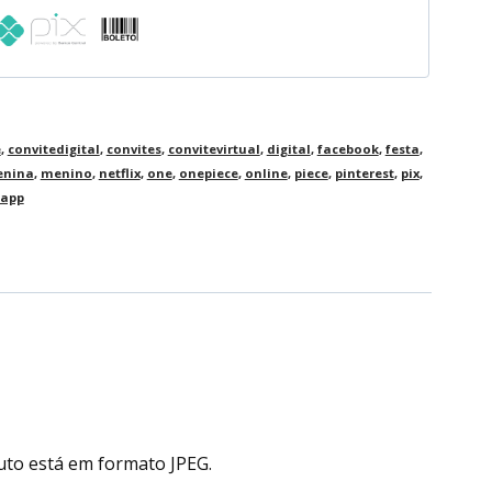
e
,
convitedigital
,
convites
,
convitevirtual
,
digital
,
facebook
,
festa
,
nina
,
menino
,
netflix
,
one
,
onepiece
,
online
,
piece
,
pinterest
,
pix
,
app
uto está em formato JPEG.