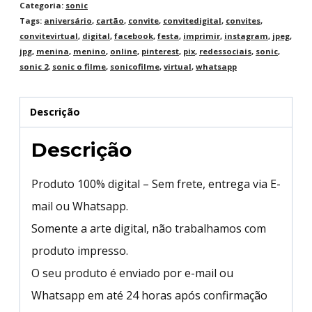
Categoria:
sonic
Tags:
aniversário
,
cartão
,
convite
,
convitedigital
,
convites
,
convitevirtual
,
digital
,
facebook
,
festa
,
imprimir
,
instagram
,
jpeg
,
jpg
,
menina
,
menino
,
online
,
pinterest
,
pix
,
redessociais
,
sonic
,
sonic 2
,
sonic o filme
,
sonicofilme
,
virtual
,
whatsapp
Descrição
Descrição
Produto 100% digital – Sem frete, entrega via E-
mail ou Whatsapp.
Somente a arte digital, não trabalhamos com
produto impresso.
O seu produto é enviado por e-mail ou
Whatsapp em até 24 horas após confirmação