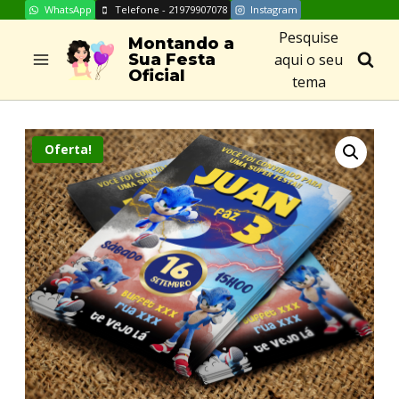
WhatsApp
Telefone - 21979907078
Instagram
Skip
Pesquise
to
Montando a
aqui o seu
Sua Festa
content
Oficial
tema
Oferta!