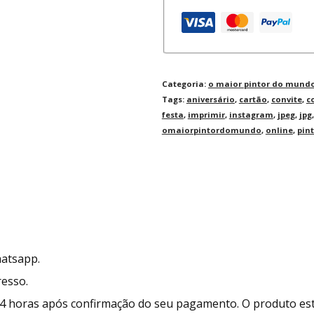
Categoria:
o maior pintor do mund
Tags:
aniversário
,
cartão
,
convite
,
c
festa
,
imprimir
,
instagram
,
jpeg
,
jpg
omaiorpintordomundo
,
online
,
pint
hatsapp.
resso.
24 horas após confirmação do seu pagamento. O produto es