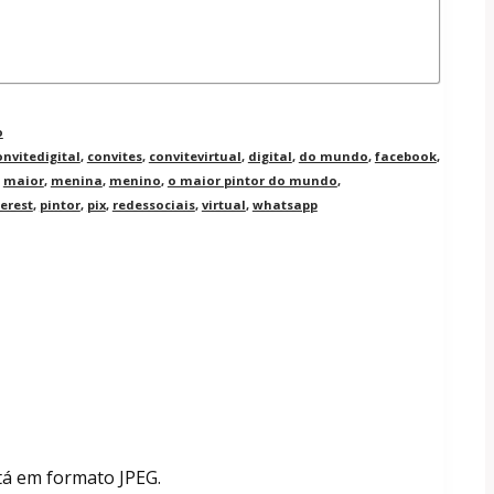
o
onvitedigital
,
convites
,
convitevirtual
,
digital
,
do mundo
,
facebook
,
,
maior
,
menina
,
menino
,
o maior pintor do mundo
,
erest
,
pintor
,
pix
,
redessociais
,
virtual
,
whatsapp
tá em formato JPEG.