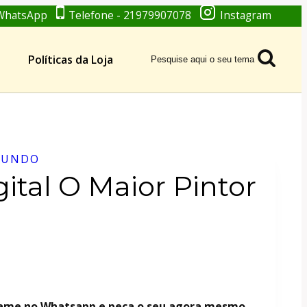
WhatsApp
Telefone - 21979907078
Instagram
Políticas da Loja
Pesquise aqui o seu tema
MUNDO
ital O Maior Pintor
chame no Whatsapp e peça o seu agora mesmo