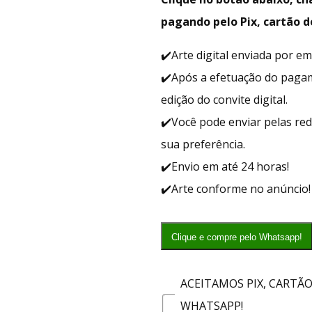
pagando pelo Pix, cartão d
✔️Arte digital enviada por e
✔️Após a efetuação do paga
edição do convite digital.
✔️Você pode enviar pelas red
sua preferência.
✔️Envio em até 24 horas!
✔️Arte conforme no anúncio!
Clique e compre pelo Whatsapp!
ACEITAMOS PIX, CARTÃ
WHATSAPP!