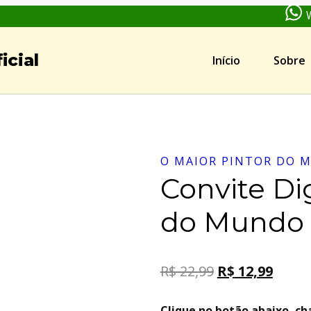
icial
Início
Sobre
O MAIOR PINTOR DO 
Convite Dig
do Mundo
R$
22,99
R$
12,99
Clique no botão abaixo, 