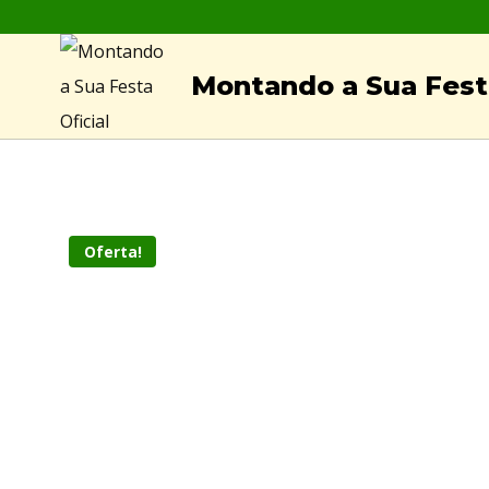
Skip
to
Montando a Sua Festa
content
Oferta!