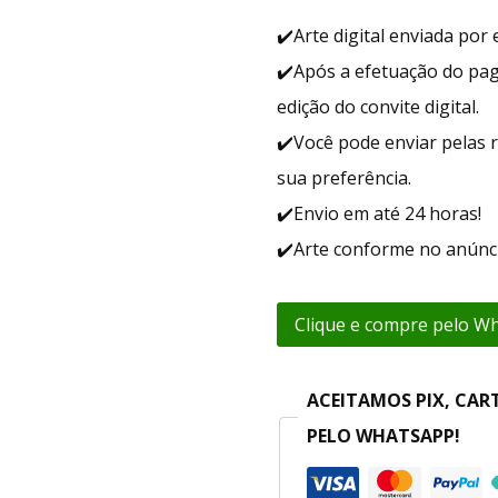
✔️Arte digital enviada po
✔️Após a efetuação do pa
edição do convite digital.
✔️Você pode enviar pelas r
sua preferência.
✔️Envio em até 24 horas!
✔️Arte conforme no anúnci
Clique e compre pelo W
ACEITAMOS PIX, CAR
PELO WHATSAPP!