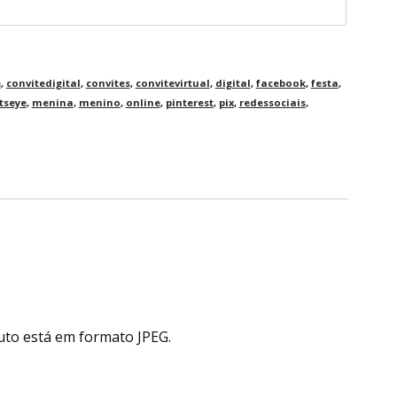
e
,
convitedigital
,
convites
,
convitevirtual
,
digital
,
facebook
,
festa
,
tseye
,
menina
,
menino
,
online
,
pinterest
,
pix
,
redessociais
,
uto está em formato JPEG.