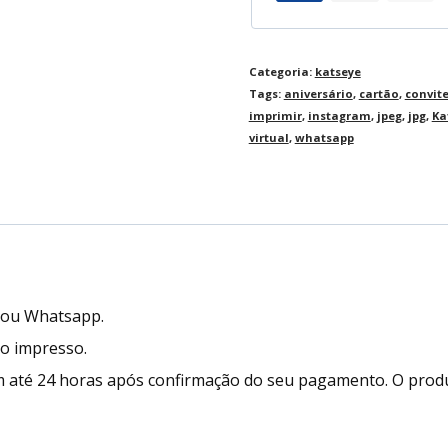
Categoria:
katseye
Tags:
aniversário
,
cartão
,
convit
imprimir
,
instagram
,
jpeg
,
jpg
,
Ka
virtual
,
whatsapp
l ou Whatsapp.
to impresso.
 até 24 horas após confirmação do seu pagamento. O prod