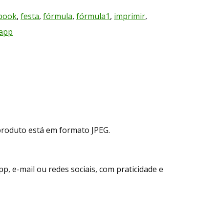
book
,
festa
,
fórmula
,
fórmula1
,
imprimir
,
app
produto está em formato JPEG.
, e-mail ou redes sociais, com praticidade e