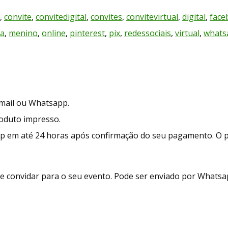
,
convite
,
convitedigital
,
convites
,
convitevirtual
,
digital
,
face
a
,
menino
,
online
,
pinterest
,
pix
,
redessociais
,
virtual
,
whats
-mail ou Whatsapp.
roduto impresso.
p em até 24 horas após confirmação do seu pagamento. O 
e convidar para o seu evento. Pode ser enviado por Whatsapp