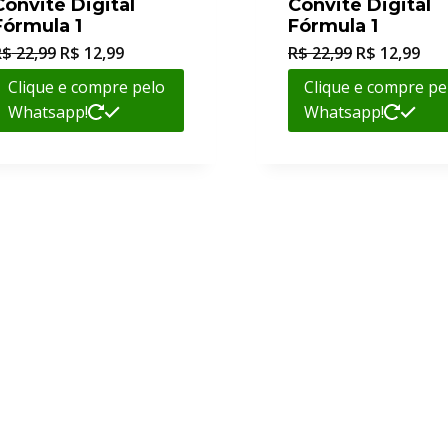
Convite Digital
Convite Digital
Fórmula 1
Fórmula 1
R$
22,99
R$
12,99
R$
22,99
R$
12,99
Clique e compre pelo
Clique e compre pe
Whatsapp!
Whatsapp!