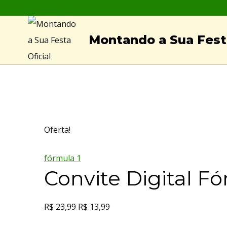
Skip
to
Montando a Sua Festa
content
Oferta!
fórmula 1
Convite Digital Fó
R$
23,99
R$
13,99