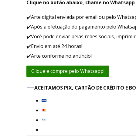
Clique no botão abaixo, chame no Whatsapp 
✔️Arte digital enviada por email ou pelo Whats
✔️Após a efetuação do pagamento pelo Whatsapp,
✔️Você pode enviar pelas redes sociais, imprimi
✔️Envio em até 24 horas!
✔️Arte conforme no anúncio!
Clique e compre pelo Whatsapp!
ACEITAMOS PIX, CARTÃO DE CRÉDITO E 