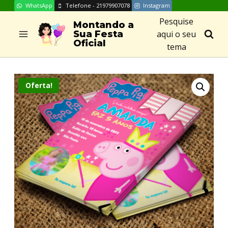
WhatsApp
Telefone - 21979907078
Instagram
Skip
Pesquise
to
Montando a
aqui o seu
Sua Festa
content
Oficial
tema
Oferta!