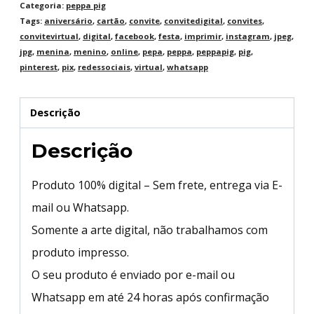
Categoria:
peppa pig
Tags:
aniversário
,
cartão
,
convite
,
convitedigital
,
convites
,
convitevirtual
,
digital
,
facebook
,
festa
,
imprimir
,
instagram
,
jpeg
,
jpg
,
menina
,
menino
,
online
,
pepa
,
peppa
,
peppapig
,
pig
,
pinterest
,
pix
,
redessociais
,
virtual
,
whatsapp
Descrição
Descrição
Produto 100% digital – Sem frete, entrega via E-
mail ou Whatsapp.
Somente a arte digital, não trabalhamos com
produto impresso.
O seu produto é enviado por e-mail ou
Whatsapp em até 24 horas após confirmação