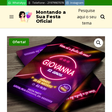
WhatsApp
Telefone - 21979907078
Instagram
Skip
Pesquise
to
Montando a
aqui o seu
Sua Festa
content
Oficial
tema
Oferta!