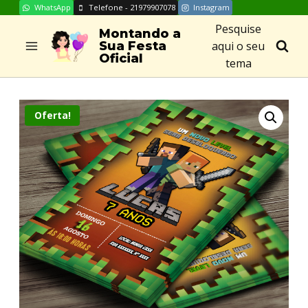
WhatsApp
Telefone - 21979907078
Instagram
Skip
Pesquise
to
Montando a
aqui o seu
Sua Festa
content
Oficial
tema
Oferta!