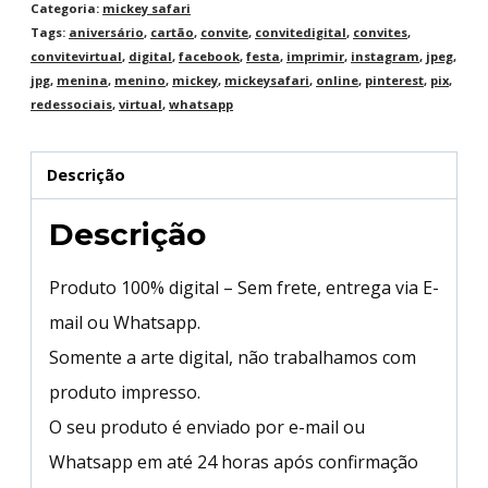
Categoria:
mickey safari
Tags:
aniversário
,
cartão
,
convite
,
convitedigital
,
convites
,
convitevirtual
,
digital
,
facebook
,
festa
,
imprimir
,
instagram
,
jpeg
,
jpg
,
menina
,
menino
,
mickey
,
mickeysafari
,
online
,
pinterest
,
pix
,
redessociais
,
virtual
,
whatsapp
Descrição
Descrição
Produto 100% digital – Sem frete, entrega via E-
mail ou Whatsapp.
Somente a arte digital, não trabalhamos com
produto impresso.
O seu produto é enviado por e-mail ou
Whatsapp em até 24 horas após confirmação