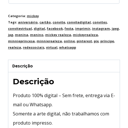
Categoria:
mickey
Tags:
aniversário
,
cartão
,
convite
,
convitedigital
,
convites
,
convitevirtual
,
digital
,
facebook
,
festa
,
imprimir
,
instagram
,
jpeg
,
jpg
,
menina
,
menino
,
mickey realeza
,
mickeyrealeza
,
minnieprincesa
,
minnierealeza
,
online
,
pinterest
,
pix
,
príncipe
,
realeza
,
redessociais
,
virtual
,
whatsapp
Descrição
Descrição
Produto 100% digital – Sem frete, entrega via E-
mail ou Whatsapp.
Somente a arte digital, não trabalhamos com
produto impresso.