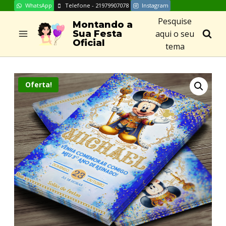
WhatsApp
Telefone - 21979907078
Instagram
Skip
Pesquise
to
Montando a
aqui o seu
Sua Festa
content
Oficial
tema
Oferta!