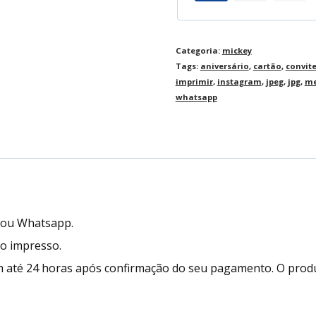
Categoria:
mickey
Tags:
aniversário
,
cartão
,
convit
imprimir
,
instagram
,
jpeg
,
jpg
,
me
whatsapp
l ou Whatsapp.
to impresso.
 até 24 horas após confirmação do seu pagamento. O prod