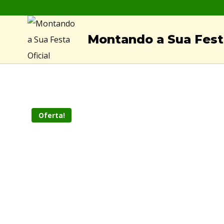
Skip
to
Montando a Sua Festa
content
Oferta!