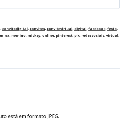
e
,
convitedigital
,
convites
,
convitevirtual
,
digital
,
facebook
,
festa
,
nina
,
menino
,
mickey
,
online
,
pinterest
,
pix
,
redessociais
,
virtual
,
uto está em formato JPEG.