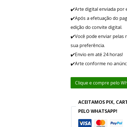
✔️Arte digital enviada po
✔️Após a efetuação do pa
edição do convite digital.
✔️Você pode enviar pelas r
sua preferência.
✔️Envio em até 24 horas!
✔️Arte conforme no anúnci
Clique e compre pelo W
ACEITAMOS PIX, CAR
PELO WHATSAPP!