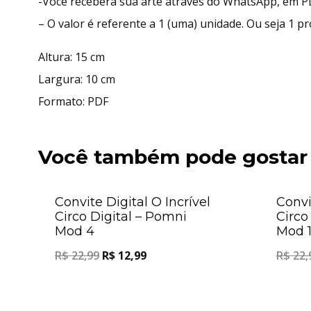
-Você receberá sua arte atráves do WhatsApp, em P
– O valor é referente a 1 (uma) unidade. Ou seja 1 p
Altura: 15 cm
Largura: 10 cm
Formato: PDF
Você também pode gostar
Oferta!
Convite Digital O Incrível
Convi
Circo Digital – Pomni
Circo
Mod 4
Mod 
R$
22,99
R$
12,99
R$
22,