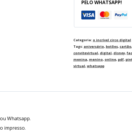
PELO WHATSAPP!
Categoria:
o incrível circo digital
Tags:
aniversário
,
botões
,
cartão
convitevirtual
,
digital
,
disney
,
fa
menina
,
menino
,
online
,
pdf
,
pin
virtual
,
whatsapp
l ou Whatsapp.
to impresso.