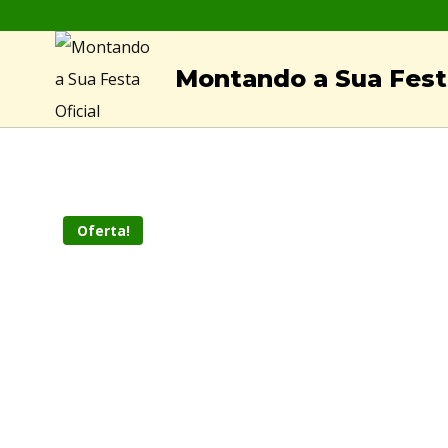
Skip
to
Montando a Sua Festa
content
Oferta!