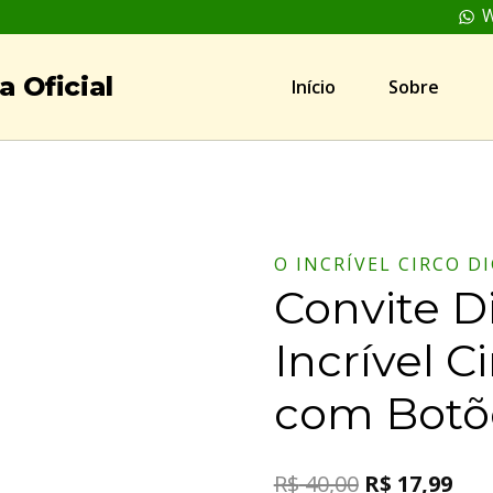
W
 Oficial
Início
Sobre
O INCRÍVEL CIRCO D
Convite Di
Incrível C
com Botõe
R$
40,00
R$
17,99