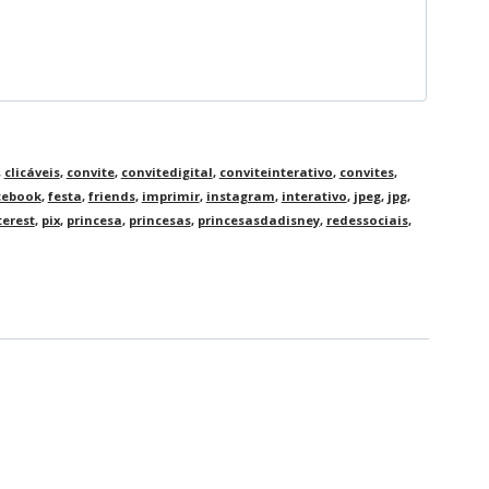
,
clicáveis
,
convite
,
convitedigital
,
conviteinterativo
,
convites
,
cebook
,
festa
,
friends
,
imprimir
,
instagram
,
interativo
,
jpeg
,
jpg
,
terest
,
pix
,
princesa
,
princesas
,
princesasdadisney
,
redessociais
,