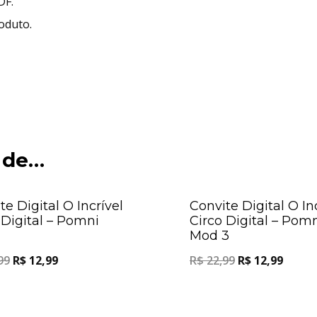
DF.
roduto.
 de…
Oferta!
te Digital O Incrível
Convite Digital O In
 Digital – Pomni
Circo Digital – Pom
1
Mod 3
99
R$
12,99
R$
22,99
R$
12,99