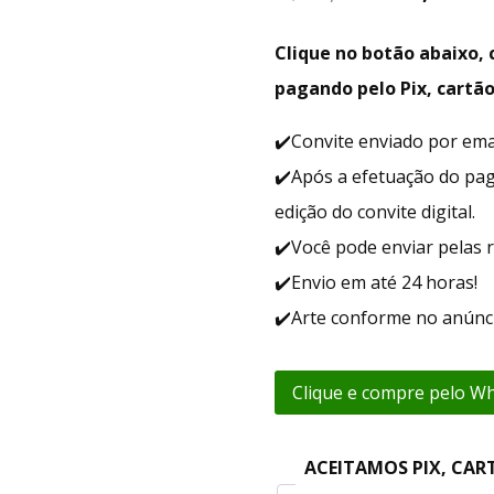
Clique no botão abaixo
pagando pelo Pix, cartão
✔️Convite enviado por em
✔️Após a efetuação do pa
edição do convite digital.
✔️Você pode enviar pelas r
✔️Envio em até 24 horas!
✔️Arte conforme no anúnci
Clique e compre pelo W
ACEITAMOS PIX, CAR