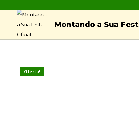
Skip
to
Montando a Sua Festa
content
Oferta!