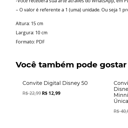
-Você receberá sua arte atráves do WhatsApp, em P
– O valor é referente a 1 (uma) unidade. Ou seja 1 p
Altura: 15 cm
Largura: 10 cm
Formato: PDF
Você também pode gostar
Oferta!
Convite Digital Disney 50
Convi
Disne
R$
22,99
R$
12,99
Minni
Única
R$
40,