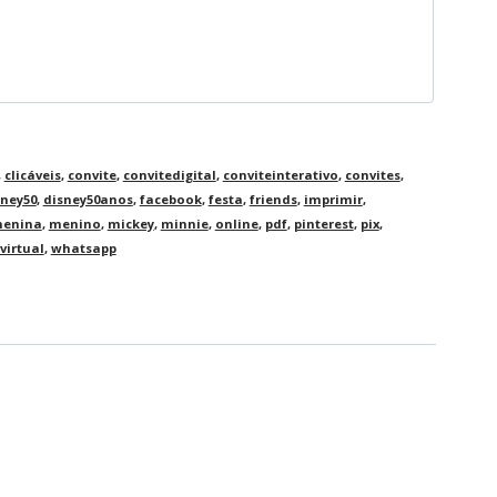
,
clicáveis
,
convite
,
convitedigital
,
conviteinterativo
,
convites
,
sney50
,
disney50anos
,
facebook
,
festa
,
friends
,
imprimir
,
enina
,
menino
,
mickey
,
minnie
,
online
,
pdf
,
pinterest
,
pix
,
virtual
,
whatsapp