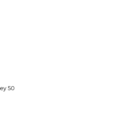
Oferta!
ney 50