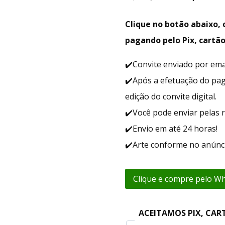
Clique no botão abaixo
pagando pelo Pix, cartão
✔️Convite enviado por em
✔️Após a efetuação do pa
edição do convite digital.
✔️Você pode enviar pelas r
✔️Envio em até 24 horas!
✔️Arte conforme no anúnci
Clique e compre pelo W
ACEITAMOS PIX, CAR