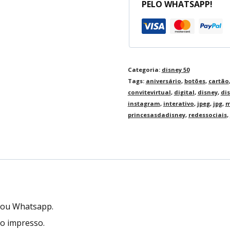
PELO WHATSAPP!
Categoria:
disney 50
Tags:
aniversário
,
botões
,
cartão
convitevirtual
,
digital
,
disney
,
di
instagram
,
interativo
,
jpeg
,
jpg
,
m
princesasdadisney
,
redessociais
,
l ou Whatsapp.
to impresso.