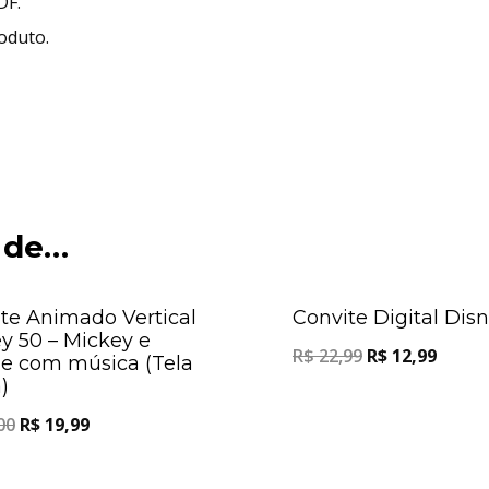
DF.
roduto.
 de…
Oferta!
te Animado Vertical
Convite Digital Dis
y 50 – Mickey e
R$
22,99
R$
12,99
e com música (Tela
)
00
R$
19,99