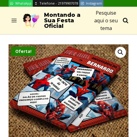
WhatsApp
Telefone - 21979907078
Instagram
Skip
Pesquise
to
Montando a
aqui o seu
Sua Festa
content
Oficial
tema
Oferta!