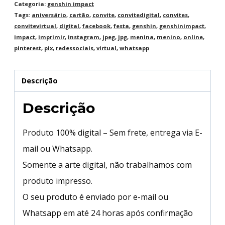
Categoria:
genshin impact
Tags:
aniversário
,
cartão
,
convite
,
convitedigital
,
convites
,
convitevirtual
,
digital
,
facebook
,
festa
,
genshin
,
genshinimpact
,
impact
,
imprimir
,
instagram
,
jpeg
,
jpg
,
menina
,
menino
,
online
,
pinterest
,
pix
,
redessociais
,
virtual
,
whatsapp
Descrição
Descrição
Produto 100% digital – Sem frete, entrega via E-
mail ou Whatsapp.
Somente a arte digital, não trabalhamos com
produto impresso.
O seu produto é enviado por e-mail ou
Whatsapp em até 24 horas após confirmação