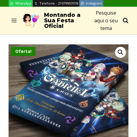
WhatsApp
Telefone - 21979907078
Instagram
Skip
Pesquise
to
Montando a
aqui o seu
Sua Festa
content
Oficial
tema
Oferta!