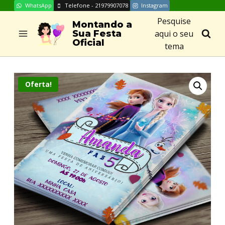
WhatsApp
Telefone - 21979907078
Instagram
Skip
Pesquise
to
Montando a
aqui o seu
Sua Festa
content
Oficial
tema
Oferta!