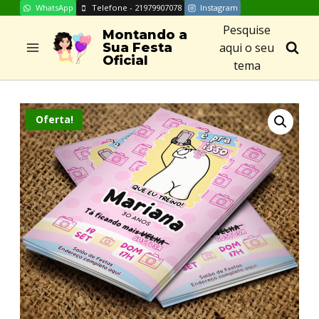
WhatsApp
Telefone - 21979907078
Instagram
Skip
Pesquise
to
Montando a
aqui o seu
Sua Festa
content
Oficial
tema
Oferta!