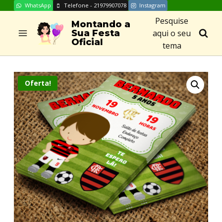
WhatsApp
Telefone - 21979907078
Instagram
Skip
Pesquise
to
Montando a
aqui o seu
Sua Festa
content
Oficial
tema
Oferta!