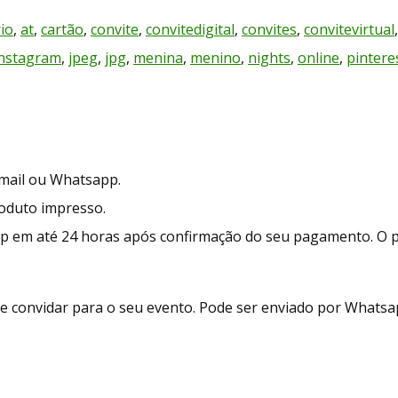
io
,
at
,
cartão
,
convite
,
convitedigital
,
convites
,
convitevirtual
instagram
,
jpeg
,
jpg
,
menina
,
menino
,
nights
,
online
,
pintere
-mail ou Whatsapp.
roduto impresso.
p em até 24 horas após confirmação do seu pagamento. O 
e convidar para o seu evento. Pode ser enviado por Whatsapp