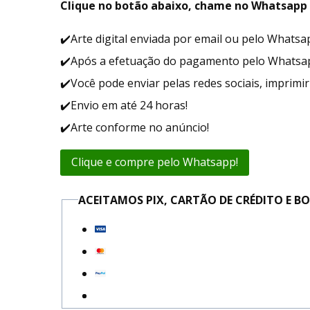
Clique no botão abaixo, chame no Whatsapp 
✔️Arte digital enviada por email ou pelo Whats
✔️Após a efetuação do pagamento pelo Whatsapp,
✔️Você pode enviar pelas redes sociais, imprimi
✔️Envio em até 24 horas!
✔️Arte conforme no anúncio!
Clique e compre pelo Whatsapp!
ACEITAMOS PIX, CARTÃO DE CRÉDITO E 