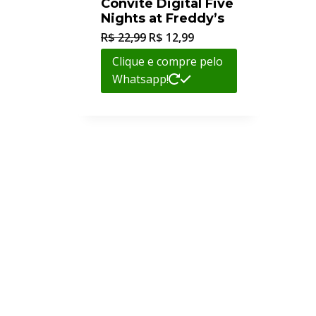
Convite Digital Five
Nights at Freddy’s
R$
22,99
R$
12,99
Clique e compre pelo
Whatsapp!