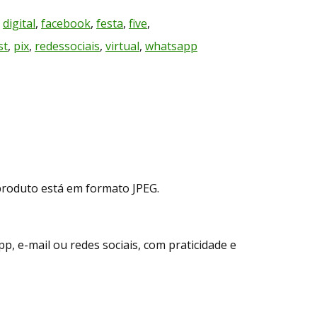
,
digital
,
facebook
,
festa
,
five
,
st
,
pix
,
redessociais
,
virtual
,
whatsapp
produto está em formato JPEG.
, e-mail ou redes sociais, com praticidade e