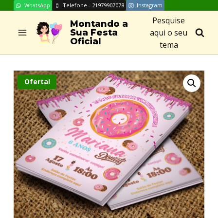
WhatsApp
Telefone - 21979907078
Instagram
Skip
Pesquise
to
Montando a
aqui o seu
Sua Festa
content
Oficial
tema
Oferta!