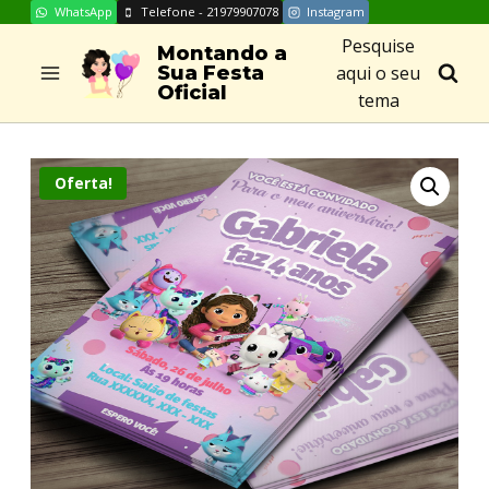
WhatsApp
Telefone - 21979907078
Instagram
Skip
Pesquise
to
Montando a
aqui o seu
Sua Festa
content
Oficial
tema
Oferta!