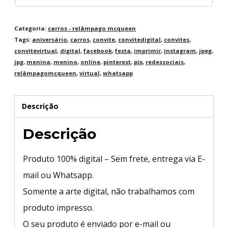
Categoria:
carros - relâmpago mcqueen
Tags:
aniversário
,
carros
,
convite
,
convitedigital
,
convites
,
convitevirtual
,
digital
,
facebook
,
festa
,
imprimir
,
instagram
,
jpeg
,
jpg
,
menina
,
menino
,
online
,
pinterest
,
pix
,
redessociais
,
relâmpagomcqueen
,
virtual
,
whatsapp
Descrição
Descrição
Produto 100% digital – Sem frete, entrega via E-
mail ou Whatsapp.
Somente a arte digital, não trabalhamos com
produto impresso.
O seu produto é enviado por e-mail ou