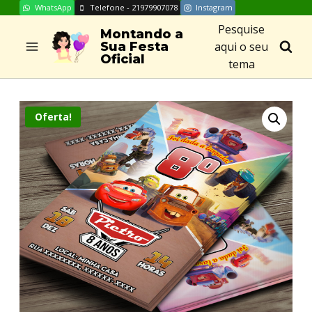
WhatsApp
Telefone - 21979907078
Instagram
Skip
Pesquise
to
Montando a
aqui o seu
Sua Festa
content
Oficial
tema
Oferta!