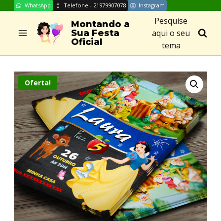
WhatsApp
Telefone - 21979907078
Instagram
Skip
Pesquise
to
Montando a
aqui o seu
Sua Festa
content
Oficial
tema
Oferta!