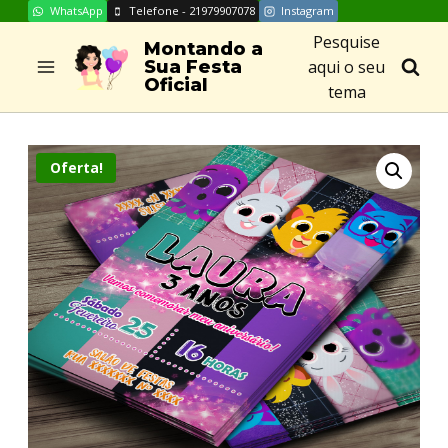
WhatsApp
Telefone - 21979907078
Instagram
Skip
Pesquise
to
Montando a
aqui o seu
Sua Festa
content
Oficial
tema
Oferta!