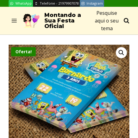
WhatsApp
Telefone - 21979907078
Instagram
Skip
Pesquise
to
Montando a
aqui o seu
Sua Festa
content
Oficial
tema
Oferta!