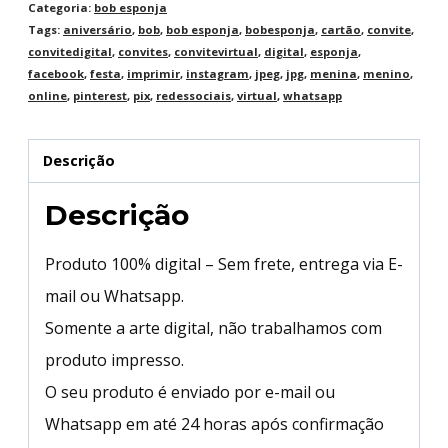
Categoria:
bob esponja
Tags:
aniversário
,
bob
,
bob esponja
,
bobesponja
,
cartão
,
convite
,
convitedigital
,
convites
,
convitevirtual
,
digital
,
esponja
,
facebook
,
festa
,
imprimir
,
instagram
,
jpeg
,
jpg
,
menina
,
menino
,
online
,
pinterest
,
pix
,
redessociais
,
virtual
,
whatsapp
Descrição
Descrição
Produto 100% digital – Sem frete, entrega via E-
mail ou Whatsapp.
Somente a arte digital, não trabalhamos com
produto impresso.
O seu produto é enviado por e-mail ou
Whatsapp em até 24 horas após confirmação