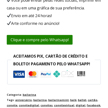
Você pode enviar pelas redes sociais, imprimir em
casa ou em uma gráfica de sua preferência.
Envio em até 24 horas!
Arte conforme no anúncio!
Clique e compre pelo Whatsapp!
ACEITAMOS PIX, CARTÃO DE CRÉDITO E
BOLETO! PAGAMENTO PELO WHATSAPP!
Categoria:
bailarina
Tags:
aniversário
,
bailarina
,
bailarinamint
,
balé
,
ballet
,
cartão
,
convite
,
convitedigital
,
convites
,
convitevirtual
,
digital
,
facebook
,