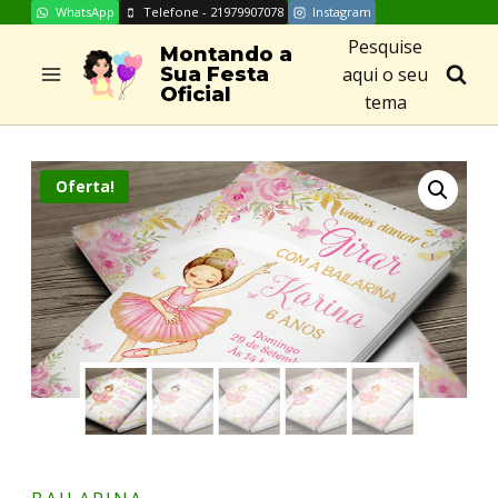
WhatsApp
Telefone - 21979907078
Instagram
Skip
Pesquise
to
Montando a
aqui o seu
Sua Festa
content
Oficial
tema
Oferta!