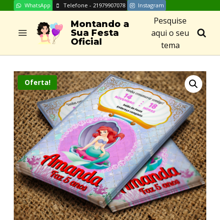
WhatsApp
Telefone - 21979907078
Instagram
Skip
Pesquise
to
Montando a
aqui o seu
Sua Festa
content
Oficial
tema
Oferta!