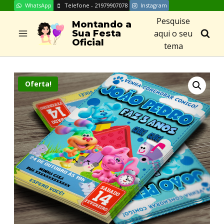
WhatsApp
Telefone - 21979907078
Instagram
Skip
Pesquise
to
Montando a
aqui o seu
Sua Festa
content
Oficial
tema
Oferta!