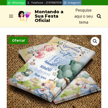
WhatsApp
Telefone - 21979907078
Instagram
Skip
Pesquise
to
Montando a
aqui o seu
Sua Festa
content
Oficial
tema
Oferta!