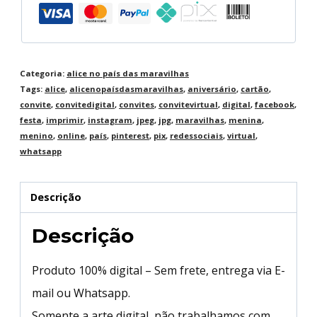
Categoria:
alice no país das maravilhas
Tags:
alice
,
alicenopaísdasmaravilhas
,
aniversário
,
cartão
,
convite
,
convitedigital
,
convites
,
convitevirtual
,
digital
,
facebook
,
festa
,
imprimir
,
instagram
,
jpeg
,
jpg
,
maravilhas
,
menina
,
menino
,
online
,
país
,
pinterest
,
pix
,
redessociais
,
virtual
,
whatsapp
Descrição
Descrição
Produto 100% digital – Sem frete, entrega via E-
mail ou Whatsapp.
Somente a arte digital, não trabalhamos com