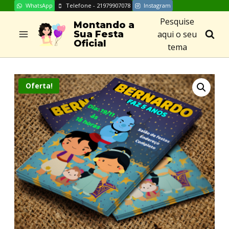
WhatsApp
Telefone - 21979907078
Instagram
Skip
Pesquise
to
Montando a
aqui o seu
Sua Festa
content
Oficial
tema
Oferta!