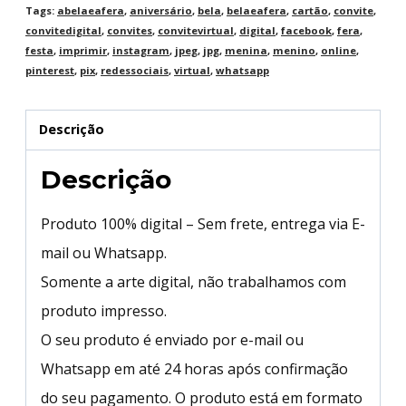
Tags:
abelaeafera
,
aniversário
,
bela
,
belaeafera
,
cartão
,
convite
,
convitedigital
,
convites
,
convitevirtual
,
digital
,
facebook
,
fera
,
festa
,
imprimir
,
instagram
,
jpeg
,
jpg
,
menina
,
menino
,
online
,
pinterest
,
pix
,
redessociais
,
virtual
,
whatsapp
Descrição
Descrição
Produto 100% digital – Sem frete, entrega via E-
mail ou Whatsapp.
Somente a arte digital, não trabalhamos com
produto impresso.
O seu produto é enviado por e-mail ou
Whatsapp em até 24 horas após confirmação
do seu pagamento. O produto está em formato