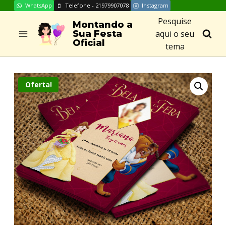
WhatsApp
Telefone - 21979907078
Instagram
Skip
Pesquise
to
Montando a
aqui o seu
Sua Festa
content
Oficial
tema
Oferta!