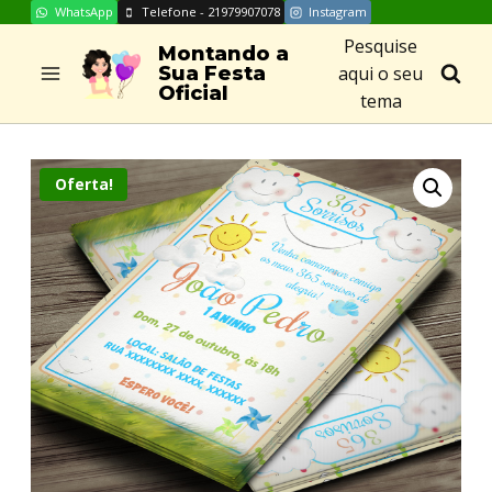
WhatsApp
Telefone - 21979907078
Instagram
Skip
Pesquise
to
Montando a
aqui o seu
Sua Festa
content
Oficial
tema
Oferta!