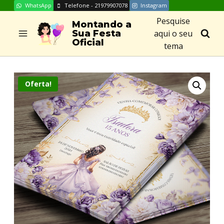
WhatsApp
Telefone - 21979907078
Instagram
Skip
Pesquise
to
Montando a
aqui o seu
Sua Festa
content
Oficial
tema
Oferta!