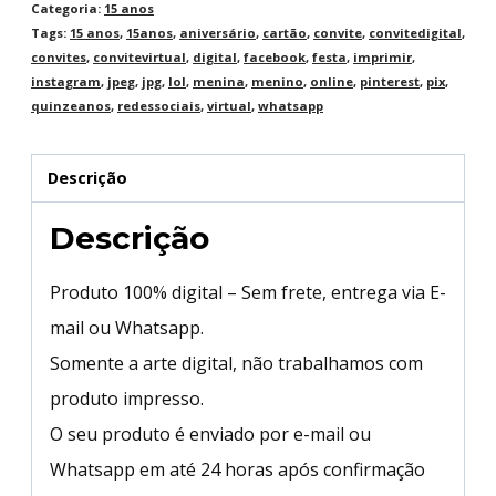
Categoria:
15 anos
Tags:
15 anos
,
15anos
,
aniversário
,
cartão
,
convite
,
convitedigital
,
convites
,
convitevirtual
,
digital
,
facebook
,
festa
,
imprimir
,
instagram
,
jpeg
,
jpg
,
lol
,
menina
,
menino
,
online
,
pinterest
,
pix
,
quinzeanos
,
redessociais
,
virtual
,
whatsapp
Descrição
Descrição
Produto 100% digital – Sem frete, entrega via E-
mail ou Whatsapp.
Somente a arte digital, não trabalhamos com
produto impresso.
O seu produto é enviado por e-mail ou
Whatsapp em até 24 horas após confirmação