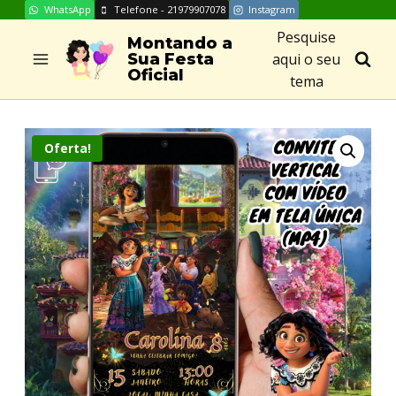
WhatsApp
Telefone - 21979907078
Instagram
Skip
Pesquise
to
Montando a
aqui o seu
Sua Festa
content
Oficial
tema
Oferta!