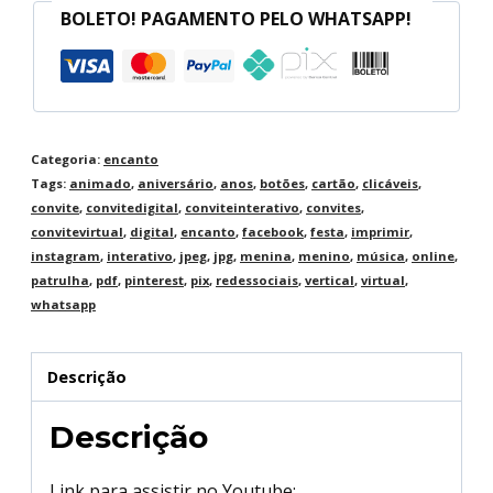
BOLETO! PAGAMENTO PELO WHATSAPP!
Categoria:
encanto
Tags:
animado
,
aniversário
,
anos
,
botões
,
cartão
,
clicáveis
,
convite
,
convitedigital
,
conviteinterativo
,
convites
,
convitevirtual
,
digital
,
encanto
,
facebook
,
festa
,
imprimir
,
instagram
,
interativo
,
jpeg
,
jpg
,
menina
,
menino
,
música
,
online
,
patrulha
,
pdf
,
pinterest
,
pix
,
redessociais
,
vertical
,
virtual
,
whatsapp
Descrição
Descrição
Link para assistir no Youtube: