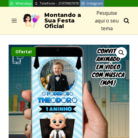
WhatsApp
Telefone - 21979907078
Instagram
Skip
Pesquise
to
Montando a
aqui o seu
Sua Festa
content
Oficial
tema
Oferta!