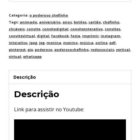
Categoria:
o poderoso chefinho
Tags:
animado
,
aniversário
,
anos
,
botões
,
cartão
,
chefinho
,
clicáveis
,
convite
,
convitedigital
,
conviteinterativo
,
convites
,
convitevirtual
,
digital
,
facebook
,
festa
,
imprimir
,
instagram
,
interativo
,
jpeg
,
jpg
,
menina
,
menino
,
música
,
online
,
pdf
,
pinterest
,
pix
,
poderoso
,
poderosochefinho
,
redessociais
,
vertical
,
virtual
,
whatsapp
Descrição
Descrição
Link para assistir no Youtube: