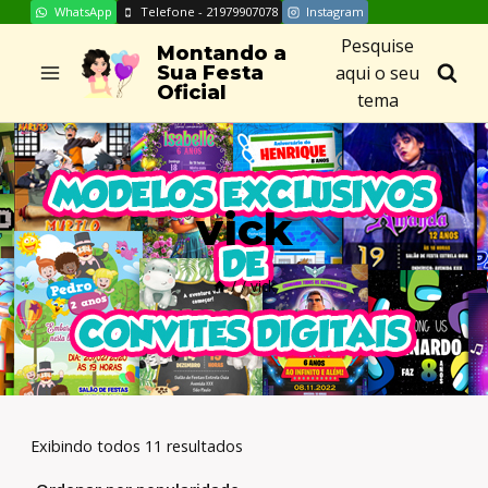
WhatsApp
Telefone - 21979907078
Instagram
Skip
Pesquise
to
Montando a
aqui o seu
Sua Festa
content
Oficial
tema
vick
/
/
vick
Exibindo todos 11 resultados