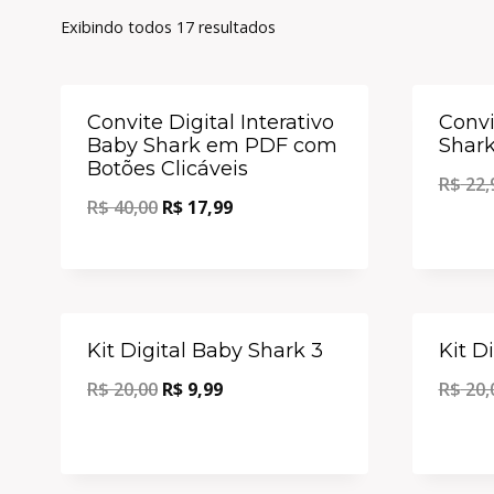
Exibindo todos 17 resultados
Oferta!
Convite Digital Interativo
Convi
Baby Shark em PDF com
Shar
Botões Clicáveis
R$
22,
R$
40,00
R$
17,99
Oferta!
Kit Digital Baby Shark 3
Kit D
R$
20,00
R$
9,99
R$
20,