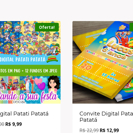
Oferta!
igital Patati Patatá
Convite Digital Pata
Patatá
00
R$
9,99
R$
22,99
R$
12,99