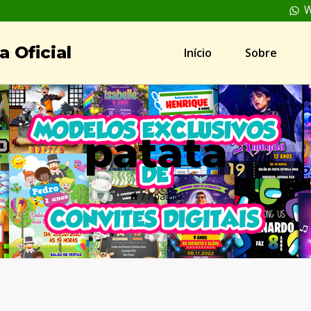
W
 Oficial
Início
Sobre
patata
/
/
patata