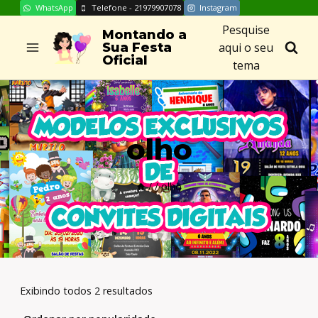
WhatsApp
Telefone - 21979907078
Instagram
Skip
Pesquise
to
Montando a
aqui o seu
Sua Festa
content
Oficial
tema
olho
/
/
olho
Exibindo todos 2 resultados