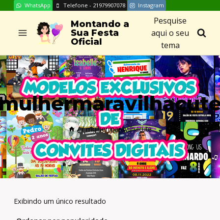
WhatsApp
Telefone - 21979907078
Instagram
Skip
Pesquise
to
Montando a
aqui o seu
Sua Festa
content
Oficial
tema
mulhermaravilhacut
/
/
mulhermaravilhacute
Exibindo um único resultado