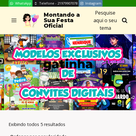
WhatsApp
Telefone - 21979907078
Instagram
Skip
Pesquise
to
Montando a
aqui o seu
Sua Festa
content
Oficial
tema
gatinha
/
/
gatinha
Exibindo todos 5 resultados