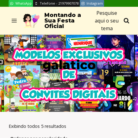
WhatsApp
Telefone - 21979907078
Instagram
Skip
Pesquise
to
Montando a
aqui o seu
Sua Festa
content
Oficial
tema
galatico
/
/
galatico
Exibindo todos 5 resultados