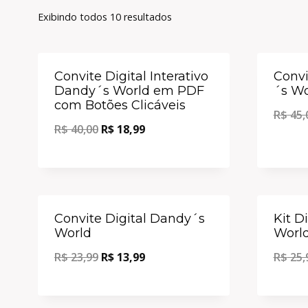
Exibindo todos 10 resultados
Oferta!
Convite Digital Interativo
Conv
Dandy´s World em PDF
´s Wo
com Botões Clicáveis
R$
45,
R$
40,00
R$
18,99
Oferta!
Convite Digital Dandy´s
Kit D
World
World
R$
23,99
R$
13,99
R$
25,