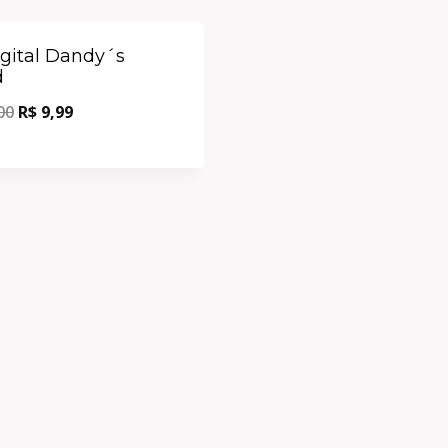
Oferta!
igital Dandy´s
d
00
R$
9,99