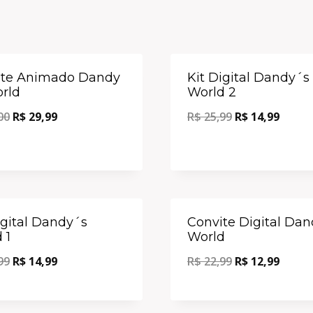
Oferta!
ite Animado Dandy
Kit Digital Dandy´s
rld
World 2
00
R$
29,99
R$
25,99
R$
14,99
Oferta!
igital Dandy´s
Convite Digital Da
 1
World
99
R$
14,99
R$
22,99
R$
12,99