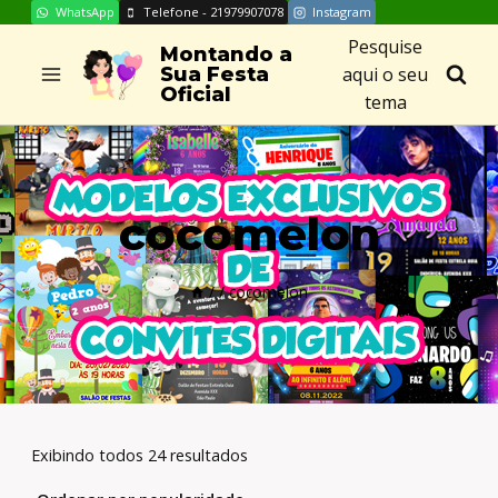
WhatsApp
Telefone - 21979907078
Instagram
Skip
Pesquise
to
Montando a
aqui o seu
Sua Festa
content
Oficial
tema
cocomelon
/
/
cocomelon
Exibindo todos 24 resultados