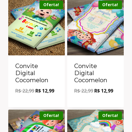
Oferta!
Oferta!
Convite
Convite
Digital
Digital
Cocomelon
Cocomelon
R$
22,99
R$
12,99
R$
22,99
R$
12,99
Oferta!
Oferta!