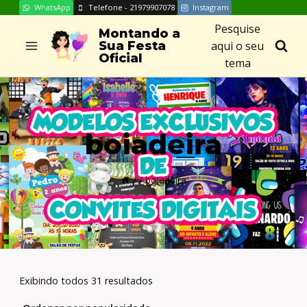
WhatsApp
Telefone - 21979907078
Instagram
Skip
Pesquise
to
Montando a
aqui o seu
Sua Festa
content
Oficial
tema
boiadeira
/
/
boiadeira
Exibindo todos 31 resultados