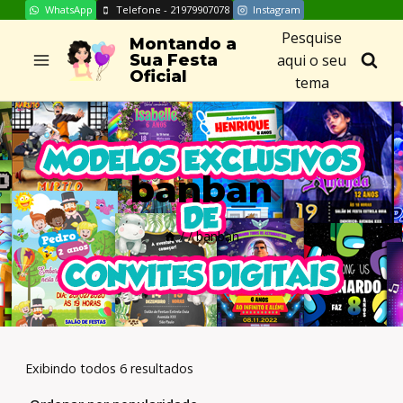
WhatsApp
Telefone - 21979907078
Instagram
Skip
Pesquise
to
Montando a
aqui o seu
Sua Festa
content
Oficial
tema
banban
/
/
banban
Exibindo todos 6 resultados