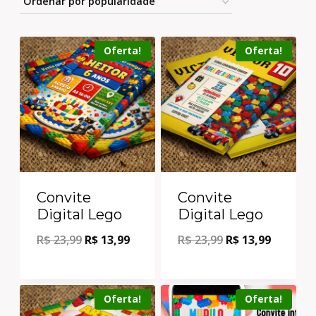
Oferta!
Oferta!
Convite
Convite
Digital Lego
Digital Lego
R$
23,99
R$
13,99
R$
23,99
R$
13,99
Oferta!
Oferta!