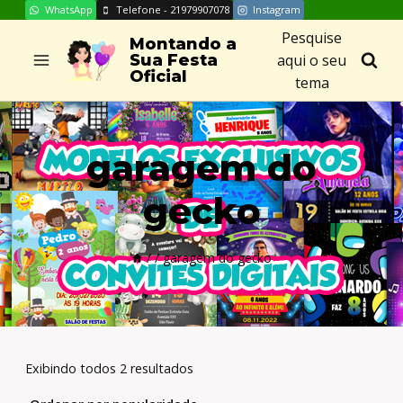
WhatsApp
Telefone - 21979907078
Instagram
Skip
Pesquise
to
Montando a
aqui o seu
Sua Festa
content
Oficial
tema
garagem do
gecko
/
/
garagem do gecko
Exibindo todos 2 resultados