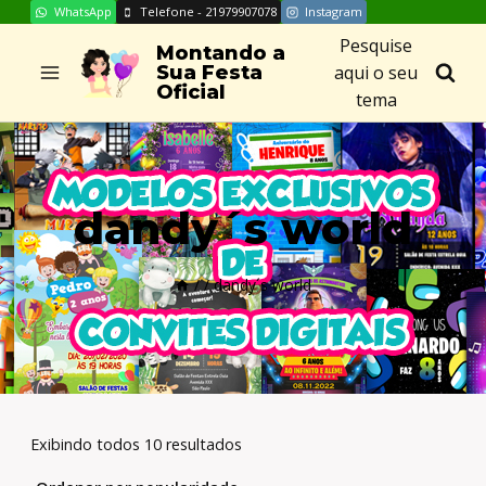
WhatsApp
Telefone - 21979907078
Instagram
Skip
Pesquise
to
Montando a
aqui o seu
Sua Festa
content
Oficial
tema
dandy´s world
/
/
dandy´s world
Exibindo todos 10 resultados